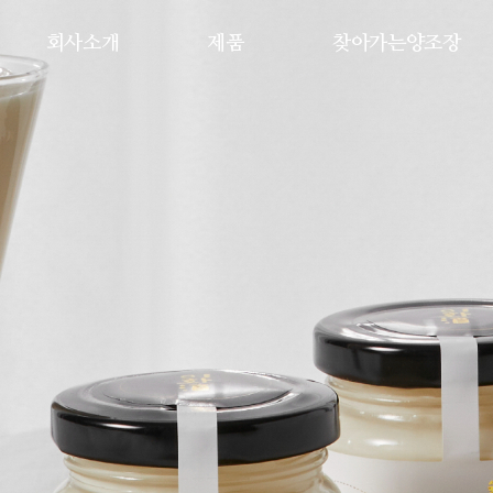
회사소개
제품
찾아가는양조장
인사말
생산공정
체험
연혁
생산제품
교육/강좌
성과
온라인 구매
개설강좌안내
협업