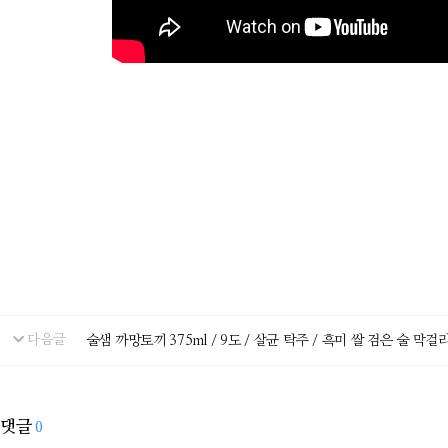
다음글
술샘 까망토끼 375ml / 9도 / 살균 탁주 / 흑미 쌀 검은 술 막걸
댓글
0