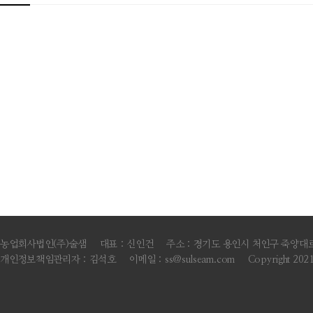
농업회사법인(주)술샘
대표 : 신인건
주소 : 경기도 용인시 처인구 죽양대로 
개인정보책임관리자 : 김석호
이메일 : ss@sulseam.com
Copyright 2021