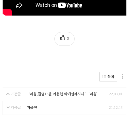
0
목록
그리움,꿀샘16을 이용한 칵테일레시피 ‘그리움’
22.03.01
이전글
퍼플진
21.12.13
다음글