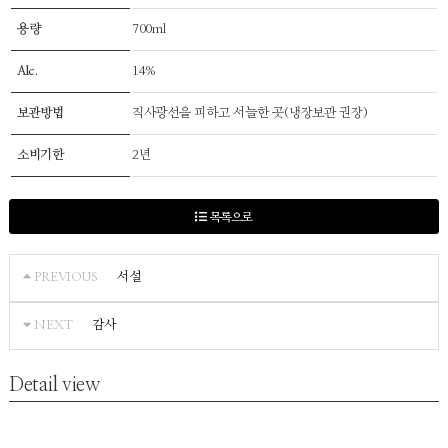
용량
700ml
Alc.
14%
보관방법
직사광선을 피하고 서늘한 곳(냉장보관 권장)
소비기한
2년
목록으로
서설
PREVIOUS
감사
NEXT
Detail view