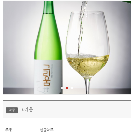
그리움
약주
주종
살균약주