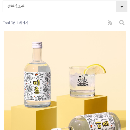
증류식소주
Total 5건
1 페이지