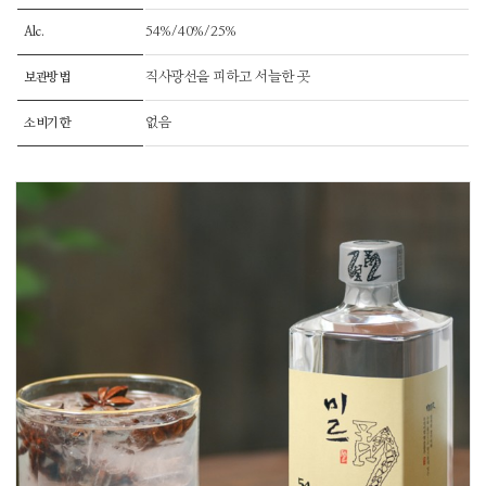
54%/40%/25%
Alc.
직사광선을 피하고 서늘한 곳
보관방법
없음
소비기한